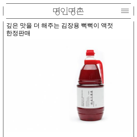
깊은 맛을 더 해주는 김장용 뻑뻑이 액젓
한정판매