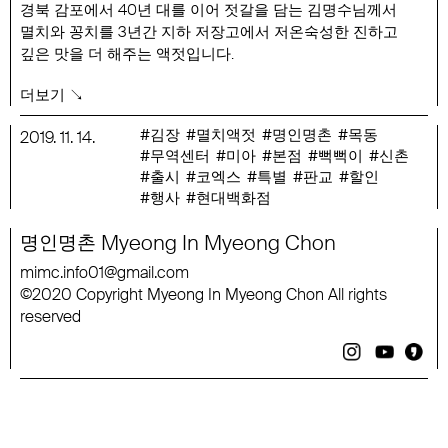
경북 감포에서 40년 대를 이어 젓갈을 담는 김명수님께서
멸치와 꽁치를 3년간 지하 저장고에서 저온숙성한 진하고
깊은 맛을 더 해주는 액젓입니다.
뻑뻑이 액젓은 영남지방과 해안가 지방에서 주로 김장용
더보기 ↘
액젓으로 많이 사용하고, 최근에는 많은 고기집에서도 뻑뻑이
액젓을 함께 내서 멜젓이라는 이름의 장으로 쓰기도 합니다.
김장
멸치액젓
명인명촌
목동
2019
.
11
.
14
.
무역센터
미아
본점
뻑뻑이
신촌
행사 기간 : 11/14(목) ~ 소진시까지 (김장시즌 300개 한정 상품)
출시
코엑스
특별
판교
할인
행사 기간 : 11/14 (목) ~ 11/30 (토)
행사
현대백화점
행사 품목 : 김명수 뻑뻑이 멸치액젓1.8L
행사 가격 : 35,100원 (정상가 39,000원)
Myeong
In
Myeong
Chon
명인명촌
mimc
.
info
01
@
gmail
.
com
2020
Copyright
Myeong
In
Myeong
Chon
All
rights
©
reserved