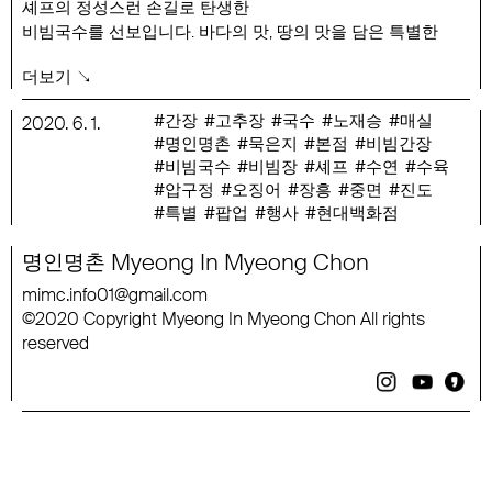
셰프의 정성스런 손길로 탄생한
비빔국수를 선보입니다. 바다의 맛, 땅의 맛을 담은 특별한
비빔국수를 만나보세요
더보기 ↘
*셰프의 레시피 그대로 맛보는 비빔국수와 직접 만들어 드실
수 있는 장을 판매하고 있습니다.
간장
고추장
국수
노재승
매실
2020
.
6
.
1
.
명인명촌
묵은지
본점
비빔간장
행사 기간 : 6/1(월) ~ 8/2(일)
비빔국수
비빔장
셰프
수연
수육
행사 장소 : 현대백화점 압구정본점 지하1층 H-키친
압구정
오징어
장흥
중면
진도
행사 품목 : 수육 고추장 비빔국수 8,500원, 오징어 간장
특별
팝업
행사
현대백화점
비빔국수 8,500원
강희탁 수연중면 200g, 명인명촌 비빔장 250g, 명인명촌
Myeong
In
Myeong
Chon
명인명촌
비빔간장 200ml
mimc
.
info
01
@
gmail
.
com
2020
Copyright
Myeong
In
Myeong
Chon
All
rights
©
reserved