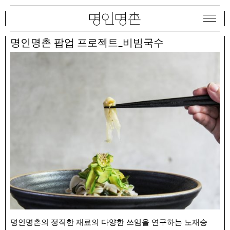
명인명촌 팝업 프로젝트_비빔국수
명인명촌의 정직한 재료의 다양한 쓰임을 연구하는 노재승