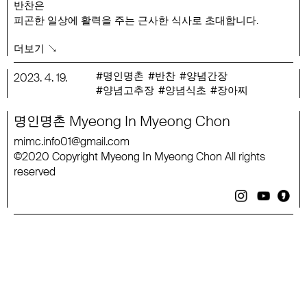
반찬은
피곤한 일상에 활력을 주는 근사한 식사로 초대합니다.
별다른 반찬이 없이도 입맛을 잡아주는 장아찌들과
더보기 ↘
잘 삶은 국수에 적당한 야채와 비벼 양념국수로 즐기는
양념식초,
명인명촌
반찬
양념간장
2023
.
4
.
19
.
양념고추장
양념식초
장아찌
고기나 오징어에 추가 양념없이 볶아 쉽게 요리를 완성하는
양념고추장까지
Myeong
In
Myeong
Chon
명인명촌
간편하면서도 조화로운 맛으로 즐거운 식사를 완성하게
해줍니다.
mimc
.
info
01
@
gmail
.
com
2020
Copyright
Myeong
In
Myeong
Chon
All
rights
©
행사 기간 : 3월 27일 ~ 4월 19일
reserved