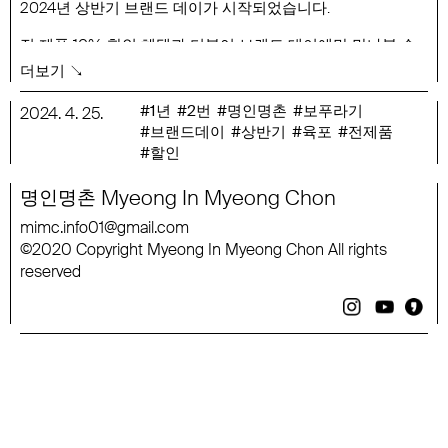
2024년 상반기 브랜드 데이가 시작되었습니다.
전 제품 10% 할인 혜택과 더불어 브랜드 데이에만 만나볼 수
있는
더보기 ↘
특별 사은품 ‘한우 육포 보푸라기’도 준비되어 있습니다.
1년
2번
명인명촌
보푸라기
2024
.
4
.
25
.
행사 기간 : 4월 25일 ~ 4월 28일
브랜드데이
상반기
육포
전제품
할인
Myeong
In
Myeong
Chon
명인명촌
mimc
.
info
01
@
gmail
.
com
2020
Copyright
Myeong
In
Myeong
Chon
All
rights
©
reserved