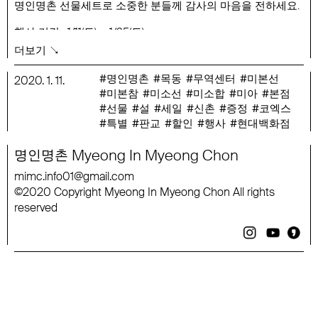
명인명촌 선물세트로 소중한 분들께 감사의 마음을 전하세요.
행사 기간 : 1/11(토) ~ 1/25(토)
행사 품목 : 명인명촌 선물세트
더보기 ↘
명인명촌
목동
무역센터
미본선
2020
.
1
.
11
.
미본참
미소선
미소합
미아
본점
선물
설
세일
신촌
증정
코엑스
특별
판교
할인
행사
현대백화점
Myeong
In
Myeong
Chon
명인명촌
mimc
.
info
01
@
gmail
.
com
2020
Copyright
Myeong
In
Myeong
Chon
All
rights
©
reserved