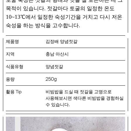
토굴 숙성은 젓갈의 형태와 맛을 잘 보존하는 데 그
.
목적이 있습니다
젓갈마다 토굴의 일정한 온도
10
13
~
℃에서 일정한 숙성기간을 거치고 다시 저온
.
숙성을 하는 방식을 고수합니다
김정배 양념젓갈
충남 아산시
양념젓갈
250
g
비빔밥을 드실 때 젓갈을 고명으로
사용해보시면 색다른 비빔밥을 경험하실
.
수 있습니다