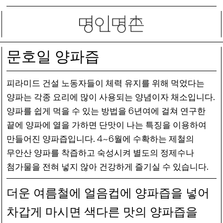
문호일 양파즙
피라미드 건설 노동자들이 체력 유지를 위해 먹었다는
.
양파는 각종 요리에 많이 사용되는 양념이자 채소입니다
6
양파를 쉽게 먹을 수 있는 방법을
년여에 걸쳐 연구한
끝에 양파에 열을 가하면 단맛이 나는 특징을 이용하여
.
4
6
만들어진 양파즙입니다
~
월에 수확하는 제철의
무안산 양파를 착즙하고 숙성시켜 별도의 정제수나
.
첨가물을 전혀 넣지 않아 건강하게 즐기실 수 있습니다
더운 여름철에 얼음컵에 양파즙을 넣어
차갑게 마시면 색다른 맛의 양파즙을