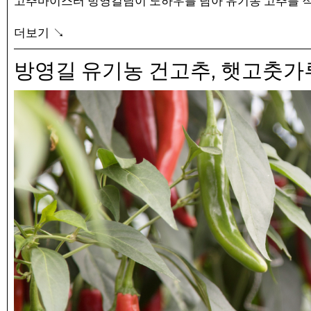
고추마이스터 방영길님이 노하우를 담아 유기농 고추를 직
가장 맛있는 맛이 날 수 있도록 여러 품종을 블렌딩 했습니
더보기 ↘
(꼭지를 딴뒤 세척하였기 때문에 별도로 손질할 필요가 없
,
방영길 유기농 건고추
햇고춧가루
예약 주문 기간 : 7/31 (금) ~ 8/31 (일)
예약 발송일 : 9/22 (화), 10/6(화), 10/13 (화), 10/20(화) (총
판매 가격 : 유기농 건고추 1kg – 80,000원 (택배비 포함,
햇고춧가루 500g – 49,500원 (10/6(화)부터 매장 수령)
블렌딩된 건고추 4종
– 다복 : 토종고추로 특유의 맵고 달콤한 맛과 고운 빛깔을
– 수비초 : 토종고추로 가장 좋은 식감과 매운맛을 가지고 
– 점보 : 크기가 매우 크며 순한 맛을 가지고 있음.
– 파워스피드 : 크기가 크며 매운맛을 냄.