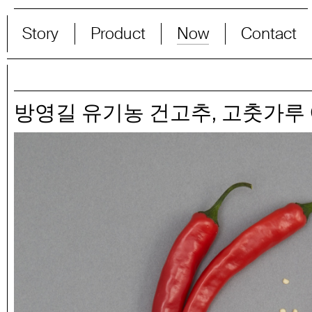
Story
Product
Now
Contact
,
방영길 유기농 건고추
고춧가루 