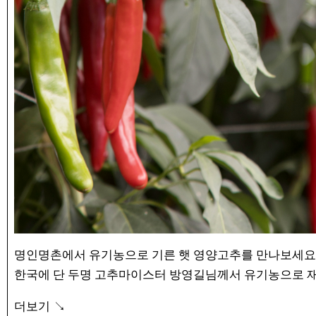
명인명촌에서 유기농으로 기른 햇 영양고추를 만나보세요
한국에 단 두명 고추마이스터 방영길님께서 유기농으로 
가장 맛있는 비율로 섞어 냉풍건조한 영양과 색이 살아있
더보기 ↘
(꼭지를 딴뒤 세척하였기 때문에 별도로 손질할 필요가 없