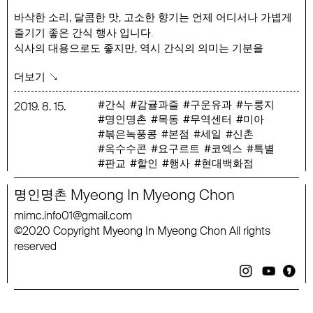
바삭한 소리, 달콤한 맛, 고소한 향기는 언제 어디서나 가볍게
즐기기 좋은 간식 행사 입니다.
식사의 대용으로도 좋지만, 역시 간식의 의미는 기분을
좋아지게 하는 것 같습니다.
더보기 ↘
기분 좋은 간식으로 한여름의 스트레스를 잠시나마 날려
버리실 수 있길 바랍니다.
간식
감귤과즐
구운유과
누룽지
2019
.
8
.
15
.
명인명촌
목동
무역센터
미아
행사 기간 : 8/15(목) ~ 8/25(일)
볶은녹풍콩
본점
세일
신촌
행사 품목 : 양혜숙 수제요구르트 500ml*2, 오정자 감귤과즐
옥수수콘
요구르트
코엑스
특별
150g, 유영군 구운유과 150g, 이득자 약선누룽지 100g, 이원복
판교
할인
행사
현대백화점
옥수수콘 100g, 홍진이 볶은 녹풍콩 14g*5입
Myeong
In
Myeong
Chon
명인명촌
mimc
.
info
01
@
gmail
.
com
2020
Copyright
Myeong
In
Myeong
Chon
All
rights
©
reserved