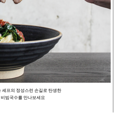
 셰프의 정성스런 손길로 탄생한
한 비빔국수를 만나보세요
실 수 있는 장을 판매하고 있습니다.