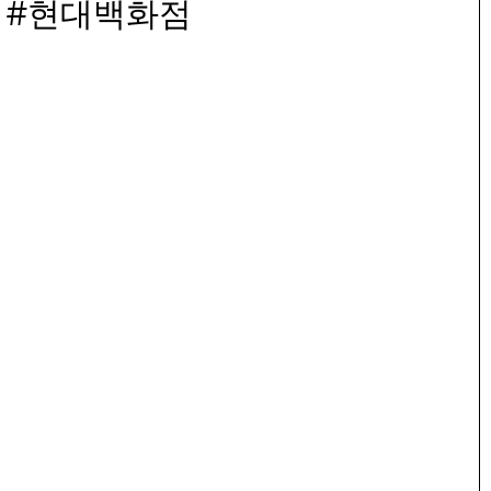
현대백화점