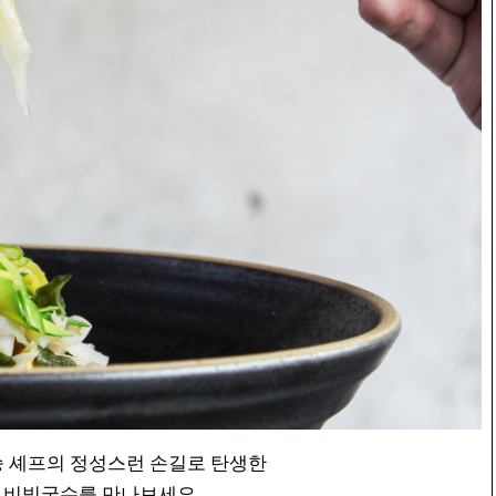
 셰프의 정성스런 손길로 탄생한
한 비빔국수를 만나보세요