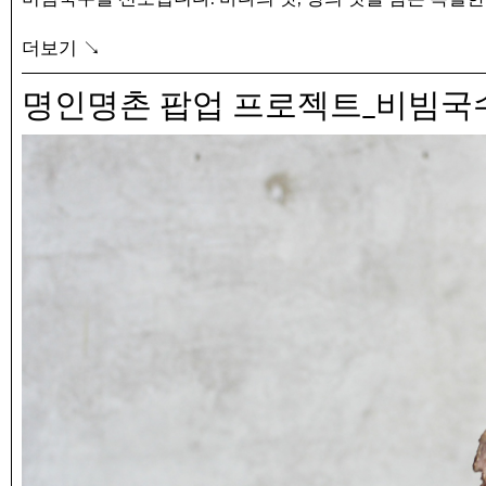
*셰프의 레시피 그대로 맛보는 비빔국수와 직접 만들어 드
더보기 ↘
행사 기간 : 6/1(월) ~ 8/2(일)
명인명촌 팝업 프로젝트_비빔국
행사 장소 : 현대백화점 압구정본점 지하1층 H-키친
행사 품목 : 수육 고추장 비빔국수 8,500원, 오징어 간장 비
강희탁 수연중면 200g, 명인명촌 비빔장 250g, 명인명촌 