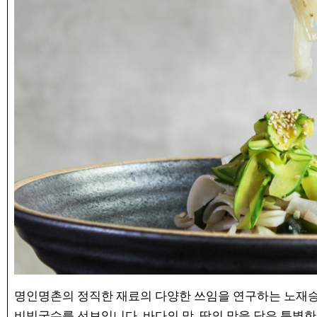
명인명촌의 정직한 재료의 다양한 쓰임을 연구하는 노재승
비빔국수를 선보입니다. 바다의 맛, 땅의 맛을 담은 특별