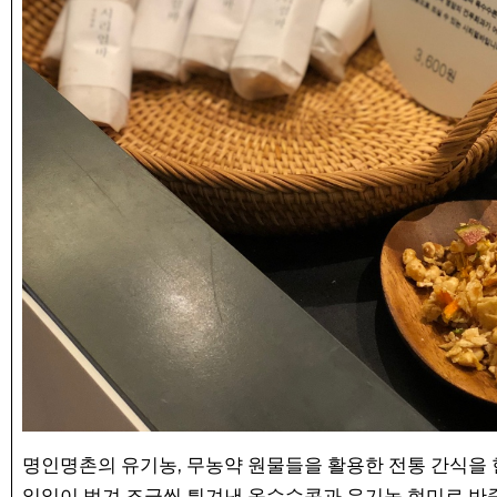
명인명촌의 유기농, 무농약 원물들을 활용한 전통 간식을
일일이 벗겨 조금씩 튀겨낸 옥수수콘과 유기농 현미로 반