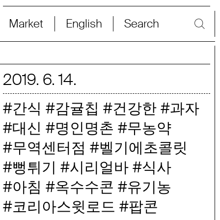
Market
English
Search
2019
.
6
.
14
.
간식
감귤칩
건강한
과자
대신
명인명촌
무농약
무역센터점
벨기에초콜릿
뻥튀기
시리얼바
식사
아침
옥수수콘
유기농
코리아스윗로드
팝콘