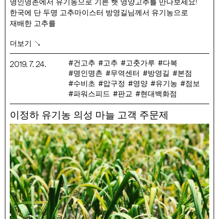
명인명촌에서 유기농으로 기른 햇 영양고추를 만나보세요!
한국에 단 두명 고추마이스터 방영길님께서 유기농으로
재배한 고추를
가장 맛있는 비율로 섞어 냉풍건조한 영양과 색이 살아있는
더보기 ↘
건고추입니다.
(꼭지를 딴뒤 세척하였기 때문에 별도로 손질할 필요가
건고추
고추
고춧가루
다복
2019
.
7
.
24
.
없습니다.)
명인명촌
무역센터
방영길
본점
수비초
압구정
영양
유기농
점보
예약 주문 기간 : 7/24 (수) ~ 8/18 (일)
파워스피드
판교
현대백화점
예약 발송일 : 9/19 (목)~10/31(목) (매주 목요일 발송 / 총 7회)
판매 가격 : 유기농 건고추 1kg – 75,000원 (택배비 포함, 산지
이정하 유기농 의성 마늘 고객 주문제
직접 택배 발송)
햇고춧가루 500g – 49,500원 (9/20부터 매장 수령)
블렌딩된 건고추 4종
– 다복 : 토종고추로 특유의 맵고 달콤한 맛과 고운 빛깔을
가지고 있음.
– 수비초 : 토종고추로 가장 좋은 식감과 매운맛을 가지고
있음.
– 점보 : 크기가 매우 크며 순한 맛을 가지고 있음.
– 파워스피드 : 크기가 크며 매운맛을 냄.