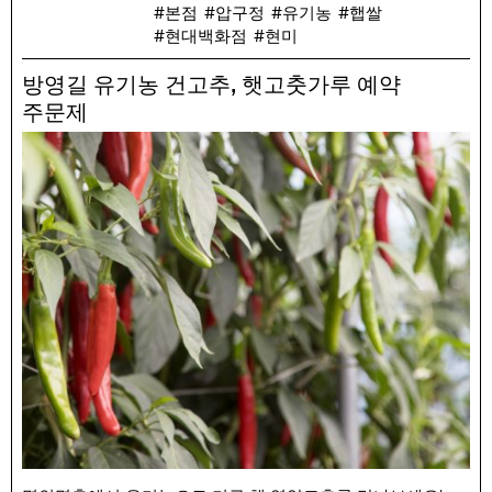
본점
압구정
유기농
햅쌀
예약 수령일 : 주문일의 차주 토요일부터 주문 매장 수령 가능
현대백화점
현미
판매 가격 : 유기농 햅쌀 2kg(현미 또는 백미) 20,000원
,
방영길 유기농 건고추
햇고춧가루 예약
주문제