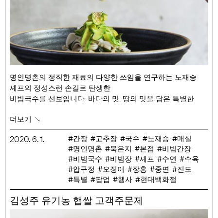
– 파워스피드 : 크기가 크며 매운맛을 냄.
명인명촌의 정직한 재료의 다양한 쓰임을 연구하는 노재승
셰프의 정성스런 손길로 탄생한
비빔국수를 선보입니다. 바다의 맛, 땅의 맛을 담은 특별한
비빔국수를 만나보세요
더보기 ↘
*셰프의 레시피 그대로 맛보는 비빔국수와 직접 만들어 드실
수 있는 장을 판매하고 있습니다.
간장
고추장
국수
노재승
매실
2020
.
6
.
1
.
명인명촌
묵은지
본점
비빔간장
행사 기간 : 6/1(월) ~ 8/2(일)
비빔국수
비빔장
셰프
수연
수육
행사 장소 : 현대백화점 압구정본점 지하1층 H-키친
압구정
오징어
장흥
중면
진도
행사 품목 : 수육 고추장 비빔국수 8,500원, 오징어 간장
특별
팝업
행사
현대백화점
비빔국수 8,500원
강희탁 수연중면 200g, 명인명촌 비빔장 250g, 명인명촌
김성주 유기농 햅쌀 고객주문제
비빔간장 200ml