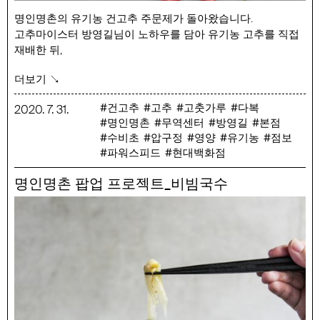
명인명촌의 유기농 건고추 주문제가 돌아왔습니다.
고추마이스터 방영길님이 노하우를 담아 유기농 고추를 직접
재배한 뒤,
가장 맛있는 맛이 날 수 있도록 여러 품종을 블렌딩 했습니다.
더보기 ↘
(꼭지를 딴뒤 세척하였기 때문에 별도로 손질할 필요가
없습니다.)
건고추
고추
고춧가루
다복
2020
.
7
.
31
.
명인명촌
무역센터
방영길
본점
예약 주문 기간 : 7/31 (금) ~ 8/31 (일)
수비초
압구정
영양
유기농
점보
예약 발송일 : 9/22 (화), 10/6(화), 10/13 (화), 10/20(화) (총 4회
파워스피드
현대백화점
발송)
판매 가격 : 유기농 건고추 1kg – 80,000원 (택배비 포함, 산지
명인명촌 팝업 프로젝트_비빔국수
직접 택배 발송)
햇고춧가루 500g – 49,500원 (10/6(화)부터 매장 수령)
블렌딩된 건고추 4종
– 다복 : 토종고추로 특유의 맵고 달콤한 맛과 고운 빛깔을
가지고 있음.
– 수비초 : 토종고추로 가장 좋은 식감과 매운맛을 가지고
있음.
– 점보 : 크기가 매우 크며 순한 맛을 가지고 있음.