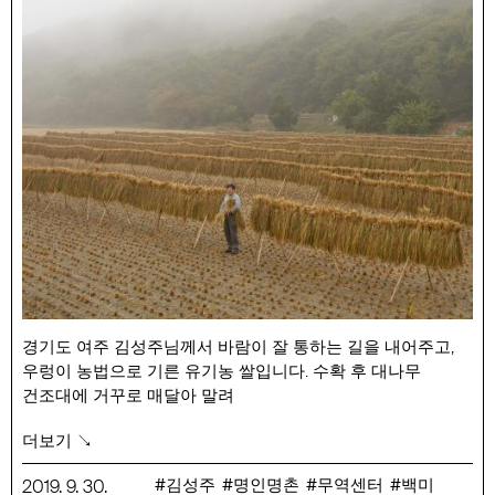
경기도 여주 김성주님께서 바람이 잘 통하는 길을 내어주고,
우렁이 농법으로 기른 유기농 쌀입니다. 수확 후 대나무
건조대에 거꾸로 매달아 말려
땅심을 그대로 받는 후숙 작업을 거친 뒤 매주 목요일
더보기 ↘
도정하여 바로 전달 드립니다.
예약 주문 기간 : 9/30 (월) ~ 상시
김성주
명인명촌
무역센터
백미
2019
.
9
.
30
.