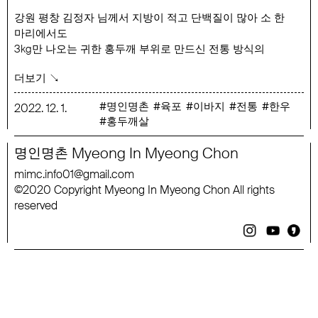
강원 평창 김정자 님께서 지방이 적고 단백질이 많아 소 한
마리에서도
3kg만 나오는 귀한 홍두깨 부위로 만드신 전통 방식의
육포입니다.
더보기 ↘
명인명촌 양념들을 사용하여 홍두깨 살에 발라 숙성하고
말리기를 반복하며
명인명촌
육포
이바지
전통
한우
2022
.
12
.
1
.
홍두깨살
색이 짙고 윤기 나는 육포가 완성되었습니다.
가열하지 않은 전통 방식의 한우 홍두깨 육포를 만나보세요.
Myeong
In
Myeong
Chon
명인명촌
행사 기간 : 12월 1일 ~ 12월 11일
mimc
.
info
01
@
gmail
.
com
2020
Copyright
Myeong
In
Myeong
Chon
All
rights
©
reserved