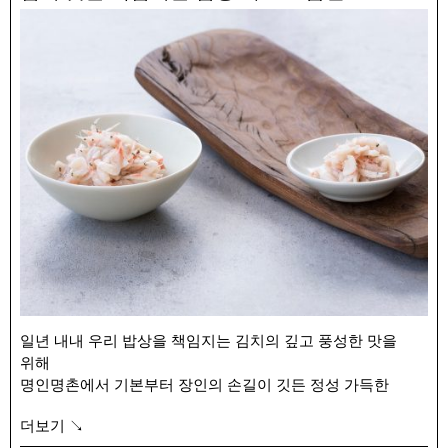
풍푸하게 사용해 보습효과가 좋습니다.
– 신동걸 왕겨숯 주방 비누 : 예로부터 양잿물로 사용하던
왕겨숯을 넣은 주방 비누입니다. 제대로 씻기지 않아 우리가
미량으로 섭취하게 되는 액체 비누가 아닌, 단단한 고체
형태로 만들어 안정적인 세정력과 깔끔한 마무리를
갖췄습니다.
– 명인명촌 소창 주방 수건 : 옥수수 전분으로 풀메김하여
친환경으로 생산한 소창으로 만든 주방 수건입니다. 통기성과
수분 흡수가 좋아 건조가 빠르고, 먼지 날림이 적어 사용이
용이하며, 알레르기 및 아토피가 있는 분들께도 좋은 천연
소재입니다.
– 박래진 무농약 천연 수세미 : 피부미용과 기관지 약, 그릇
닦는 용도 등 예로부터 다양한 쓰임으로 사용 된 수세미
열매로 만든 천연 수세미 입니다. 무농약으로 기른 수세미
열매를 삶아 껍질을 벗긴 후 볕이 좋은 날 말려 맑은 햇볕을
일년 내내 우리 밥상을 책임지는 김치의 깊고 풍성한 맛을
그대로 머금고 있습니다.
위해
명인명촌에서 기본부터 장인의 손길이 깃든 정성 가득한
식재료를 준비했습니다.
더보기 ↘
추젓과 대용량 육젓, 황토판염은 일년 중 이맘때만 만날 수