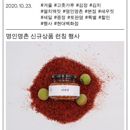
있는 소중한 재료입니다.
겨울
고춧가루
김장
김치
2020
.
10
.
23
.
멸치액젓
명인명촌
본점
새우젓
행사 기간 : 10/23(금) ~ 11/30(월)
세일
증정
토판염
특별
할인
행사 품목 : 김정배 새우젓(육젓, 추젓)각 2kg, 육젓 1kg/250g,
행사
현대백화점
방영길 고춧가루 500g, 김명수 멸치액젓 1.8L/420ml, 정구슬
갯벌천일염 3kg, 박성춘 황토판염 4kg, 김영습 매실바다
명인명촌 신규상품 런칭 행사
700ml, 윤원상 볶음참깨 280g, 이득자 무말랭이 120g, 곽석주
표고버섯가루 80g