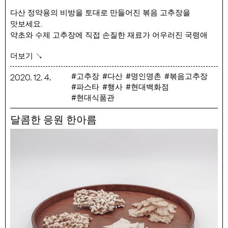
다산 정약용의 비방을 토대로 만들어진 볶음 고추장을
맛보세요.
약초와 수제 고추장에 직접 손질한 재료가 어우러진 국령애
님의 볶음고추장은
더보기 ↘
그대로 밥과 비벼 먹어도 맛있고, 볶음, 찌개, 무침 등의
요리에도 잘 어울립니다.
고추장
다산
명인명촌
볶음고추장
2020
.
12
.
4
.
파스타
행사
현대백화점
행사 기간 : 12/4(금) ~ 12/13(일)
현대식품관
행사 품목 : 국령애 한우,굴비,표고버섯,잔멸치,새우
볶음고추장 250g
달콤한 응원 한아름
명인명촌의 특별 레시피 – 새우 볶음고추장 로제 파스타
재료 : 파스타80g, 올리브오일30ml, 마늘3개, 생새우50g,
다진양파30g, 해물육수50ml(면수로 대체가능), 새우
볶음고추장8g, 바질3장, 후추 조금, 파마산치즈 조금,
딱새우3마리 (생략 가능)
1. 팬에 올리브오일을 넣고 중불에서 으깬 마늘을 구워 줍니다.
2. 마늘이 갈색으로 익으면 다진 양차와 새우, 딱새우를 넣어
볶습니다.
3. 새우가 익으면 해물 육수를 넣습니다.