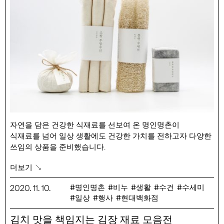
자연을 담은 건강한 식재료를 선보여 온 명인명촌이
식재료를 넘어 일상 생활에도 건강한 가치를 전하고자 다양한
쓰임의 상품을 준비했습니다.
성분과 만들어지는 과정, 쓰임이 다 한 후의 버려지는 것 까지
더보기 ↘
고민한 친환경 제품들입니다.
제품 소개
명인명촌
비누
생활
수건
수세미
2020
.
11
.
10
.
일상
행사
현대백화점
– 신동걸 약쑥 비누 : 꽁꽁 언 겨울 땅에서도 살아남는 강인한
생명력을 지닌 참쑥이 함유된 약산성 비누 입니다. 약산성
김치 맛을 책임지는 김장 재료 모음전
오일이기에 민감한 피부에 사용하기 좋으며, 식물성 오일을