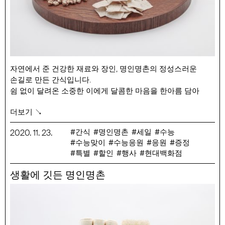
4. 삶은 파스타면을 3에 넣습니다.
5. 새우 볶음고추장을 넣고 잘 저어서 풀어줍니다.
6. 불에서 내린 후 팬을 앞 뒤로 흔들어 농도를 잡아줍니다.
7. 접시에 완성된 파스타를 담고, 후추화 파마산치즈, 바질을
뿌려 마무리합니다.
자연에서 준 건강한 재료와 장인, 명인명촌의 정성스러운
손길로 만든 간식입니다.
쉼 없이 달려온 소중한 이에게 달콤한 마음을 한아름 담아
응원의 말을 건네 보세요.
더보기 ↘
행사 기간 : 11/23(월) ~ 12/3(목)
행사 품목 : 양혜숙 수제요구르트 500/150ml, 양혜숙 수제
간식
명인명촌
세일
수능
2020
.
11
.
23
.
수능맞이
수능응원
응원
증정
스트링치즈 100g, 명인명촌 현미칩 초콜릿 65g, 명인명촌
특별
할인
행사
현대백화점
시리얼바 35g, 명인명촌 앉은뱅이밀 참깨쿠키 7ea(통),
명인명촌 현미칩 60g, 유영군 쌀엿 180g, 유영군 구운유과
생활에 깃든 명인명촌
150g, 오정자 감귤과즐 150g, 이득자 약선누룽지 100g, 이원복
옥수수콘 100g, 홍진이 볶은 녹풍콩 14g*5