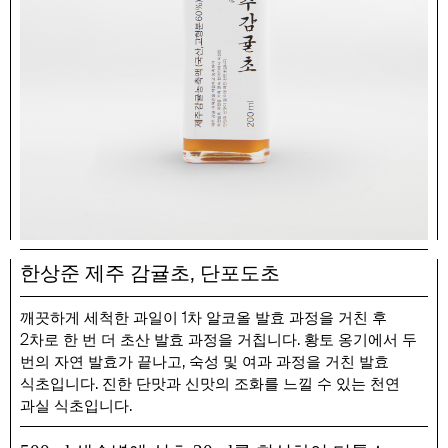
,
한상준 제주 감귤초
단포도초
1
깨끗하게 세척한 과일이
차 알코올 발효 과정을 거친 후
2
.
차로 한 번 더 초산 발효 과정을 거칩니다
황토 옹기에서 두
,
번의 자연 발효가 끝나고
숙성 및 여과 과정을 거친 발효
.
식초입니다
진한 단맛과 신맛의 조화를 느낄 수 있는 천연
.
과실 식초입니다