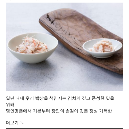
풍푸하게 사용해 보습효과가 좋습니다.
– 신동걸 왕겨숯 주방 비누 : 예로부터 양잿물로 사용하던
왕겨숯을 넣은 주방 비누입니다. 제대로 씻기지 않아 우리가
미량으로 섭취하게 되는 액체 비누가 아닌, 단단한 고체
형태로 만들어 안정적인 세정력과 깔끔한 마무리를
갖췄습니다.
– 명인명촌 소창 주방 수건 : 옥수수 전분으로 풀메김하여
친환경으로 생산한 소창으로 만든 주방 수건입니다. 통기성과
수분 흡수가 좋아 건조가 빠르고, 먼지 날림이 적어 사용이
용이하며, 알레르기 및 아토피가 있는 분들께도 좋은 천연
소재입니다.
– 박래진 무농약 천연 수세미 : 피부미용과 기관지 약, 그릇
닦는 용도 등 예로부터 다양한 쓰임으로 사용 된 수세미
열매로 만든 천연 수세미 입니다. 무농약으로 기른 수세미
열매를 삶아 껍질을 벗긴 후 볕이 좋은 날 말려 맑은 햇볕을
일년 내내 우리 밥상을 책임지는 김치의 깊고 풍성한 맛을
그대로 머금고 있습니다.
위해
명인명촌에서 기본부터 장인의 손길이 깃든 정성 가득한
식재료를 준비했습니다.
더보기 ↘
추젓과 대용량 육젓, 황토판염은 일년 중 이맘때만 만날 수