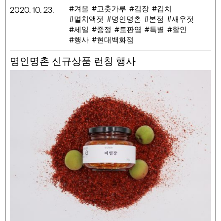
있는 소중한 재료입니다.
겨울
고춧가루
김장
김치
2020
.
10
.
23
.
멸치액젓
명인명촌
본점
새우젓
행사 기간 : 10/23(금) ~ 11/30(월)
세일
증정
토판염
특별
할인
행사 품목 : 김정배 새우젓(육젓, 추젓)각 2kg, 육젓 1kg/250g,
행사
현대백화점
방영길 고춧가루 500g, 김명수 멸치액젓 1.8L/420ml, 정구슬
갯벌천일염 3kg, 박성춘 황토판염 4kg, 김영습 매실바다
명인명촌 신규상품 런칭 행사
700ml, 윤원상 볶음참깨 280g, 이득자 무말랭이 120g, 곽석주
표고버섯가루 80g