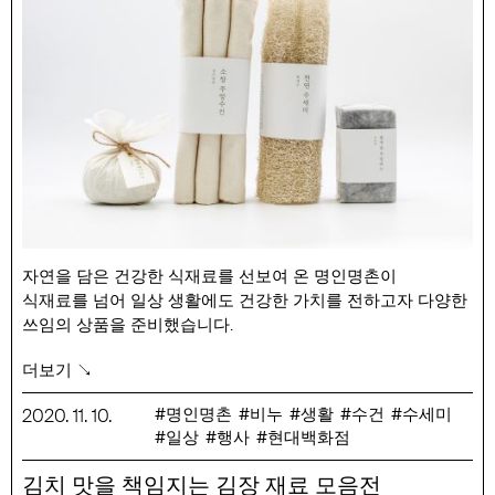
자연을 담은 건강한 식재료를 선보여 온 명인명촌이
식재료를 넘어 일상 생활에도 건강한 가치를 전하고자 다양한
쓰임의 상품을 준비했습니다.
성분과 만들어지는 과정, 쓰임이 다 한 후의 버려지는 것 까지
더보기 ↘
고민한 친환경 제품들입니다.
제품 소개
명인명촌
비누
생활
수건
수세미
2020
.
11
.
10
.
일상
행사
현대백화점
– 신동걸 약쑥 비누 : 꽁꽁 언 겨울 땅에서도 살아남는 강인한
생명력을 지닌 참쑥이 함유된 약산성 비누 입니다. 약산성
김치 맛을 책임지는 김장 재료 모음전
오일이기에 민감한 피부에 사용하기 좋으며, 식물성 오일을