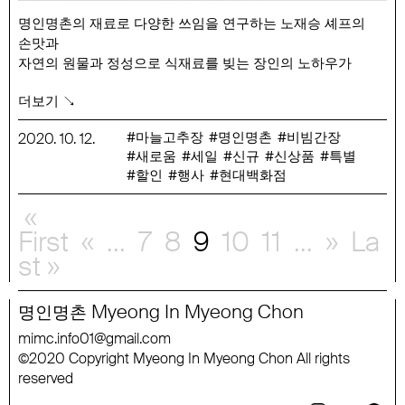
명인명촌의 재료로 다양한 쓰임을 연구하는 노재승 셰프의
손맛과
자연의 원물과 정성으로 식재료를 빚는 장인의 노하우가
깃들어있는
더보기 ↘
명인명촌에서 선보이는 새로운 맛의 향연입니다.
행사 기간 : 10/12(월) ~ 10/18(일)
마늘고추장
명인명촌
비빔간장
2020
.
10
.
12
.
새로움
세일
신규
신상품
특별
행사 품목 : 명인명촌 비빔간장 420ml, 이정하 마늘고추장
할인
행사
현대백화점
250g 외 8종
«
First
«
...
7
8
9
10
11
...
»
La
st »
Myeong
In
Myeong
Chon
명인명촌
mimc
.
info
01
@
gmail
.
com
2020
Copyright
Myeong
In
Myeong
Chon
All
rights
©
reserved