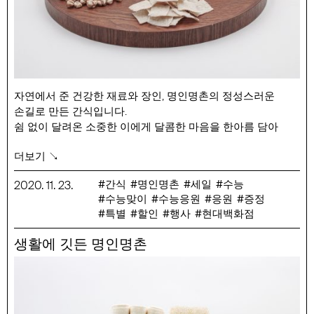
4. 삶은 파스타면을 3에 넣습니다.
5. 새우 볶음고추장을 넣고 잘 저어서 풀어줍니다.
6. 불에서 내린 후 팬을 앞 뒤로 흔들어 농도를 잡아줍니다.
7. 접시에 완성된 파스타를 담고, 후추화 파마산치즈, 바질을
뿌려 마무리합니다.
자연에서 준 건강한 재료와 장인, 명인명촌의 정성스러운
손길로 만든 간식입니다.
쉼 없이 달려온 소중한 이에게 달콤한 마음을 한아름 담아
응원의 말을 건네 보세요.
더보기 ↘
행사 기간 : 11/23(월) ~ 12/3(목)
행사 품목 : 양혜숙 수제요구르트 500/150ml, 양혜숙 수제
간식
명인명촌
세일
수능
2020
.
11
.
23
.
수능맞이
수능응원
응원
증정
스트링치즈 100g, 명인명촌 현미칩 초콜릿 65g, 명인명촌
특별
할인
행사
현대백화점
시리얼바 35g, 명인명촌 앉은뱅이밀 참깨쿠키 7ea(통),
명인명촌 현미칩 60g, 유영군 쌀엿 180g, 유영군 구운유과
생활에 깃든 명인명촌
150g, 오정자 감귤과즐 150g, 이득자 약선누룽지 100g, 이원복
옥수수콘 100g, 홍진이 볶은 녹풍콩 14g*5