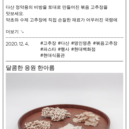
다산 정약용의 비방을 토대로 만들어진 볶음 고추장을
맛보세요.
약초와 수제 고추장에 직접 손질한 재료가 어우러진 국령애
님의 볶음고추장은
더보기 ↘
그대로 밥과 비벼 먹어도 맛있고, 볶음, 찌개, 무침 등의
요리에도 잘 어울립니다.
고추장
다산
명인명촌
볶음고추장
2020
.
12
.
4
.
파스타
행사
현대백화점
행사 기간 : 12/4(금) ~ 12/13(일)
현대식품관
행사 품목 : 국령애 한우,굴비,표고버섯,잔멸치,새우
볶음고추장 250g
달콤한 응원 한아름
명인명촌의 특별 레시피 – 새우 볶음고추장 로제 파스타
재료 : 파스타80g, 올리브오일30ml, 마늘3개, 생새우50g,
다진양파30g, 해물육수50ml(면수로 대체가능), 새우
볶음고추장8g, 바질3장, 후추 조금, 파마산치즈 조금,
딱새우3마리 (생략 가능)
1. 팬에 올리브오일을 넣고 중불에서 으깬 마늘을 구워 줍니다.
2. 마늘이 갈색으로 익으면 다진 양차와 새우, 딱새우를 넣어
볶습니다.
3. 새우가 익으면 해물 육수를 넣습니다.