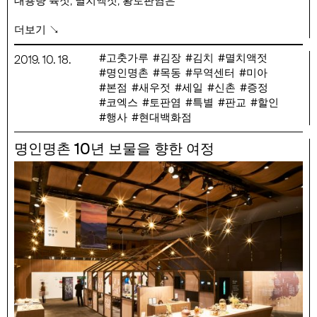
대용량 육젓, 멸치액젓, 황토판염은
행사 기간 중에만 만나볼 수 있는 좋은 재료입니다.
더보기 ↘
행사 기간 : 10/18(금) ~ 11/17(일)
고춧가루
김장
김치
멸치액젓
2019
.
10
.
18
.
행사 품목 : 김정배 새우젓(육젓, 추젓)각 2kg, 육젓 1kg, 방영길
명인명촌
목동
무역센터
미아
고춧가루 500g, 김명수 멸치액젓 1.8L, 420ml, 정구슬
본점
새우젓
세일
신촌
증정
갯벌천일염 3kg, 박성춘 황토판염 4kg, 김영습 매실바다
코엑스
토판염
특별
판교
할인
700ml,
행사
현대백화점
윤원상 볶음참깨 280g, 성원 연근가루 120g, 곽석주
10
표고버섯가루 80g
명인명촌
년 보물을 향한 여정