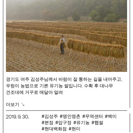
4:00 경북 울진 정춘희
청정 울진의 유기농 콩을 그대로 섭취하는 장과 두부
10/18(금)
2:00 전남 강진 국령애
다산 철학으로 꽃 피운 수제 고추장과 발효액
4:00 경북 문경 홍승희
쌀,누룩,물로만 빚어내는 전통주의 맛과 멋
10/19(토)
2:00 전남 진도 박성식
시간의 향을 담은 발효의 기초 누룩과 식초
4:00 노재승 쉐프
발효 소스의 이로움과 다양한 활용법
10/20(일)
경기도 여주 김성주님께서 바람이 잘 통하는 길을 내어주고,
2:00 충북 청원 김종희
우렁이 농법으로 기른 유기농 쌀입니다. 수확 후 대나무
종가집 비법으로 소담하게 만드는 청국장
건조대에 거꾸로 매달아 말려
땅심을 그대로 받는 후숙 작업을 거친 뒤 매주 목요일
더보기 ↘
도정하여 바로 전달 드립니다.
예약 주문 기간 : 9/30 (월) ~ 상시
김성주
명인명촌
무역센터
백미
2019
.
9
.
30
.
본점
압구정
유기농
햅쌀
예약 수령일 : 주문일의 차주 토요일부터 주문 매장 수령 가능
현대백화점
현미