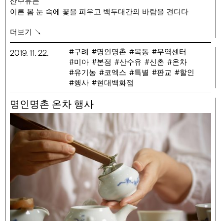
산수유는
이른 봄 눈 속에 꽃을 피우고 백두대간의 바람을 견디다
서리를 맞아야만
더보기 ↘
비로소 열매를 사람에게 내어줍니다.
행사 기간 : 11/22(금) ~ 12/1(일)
구례
명인명촌
목동
무역센터
2019
.
11
.
22
.
미아
본점
산수유
신촌
온차
행사 품목 : 강승호 유기농 발효산수유 30포, 유기농 산수유
유기농
코엑스
특별
판교
할인
100g, 산수유크림꿀 230g
행사
현대백화점
명인명촌 온차 행사