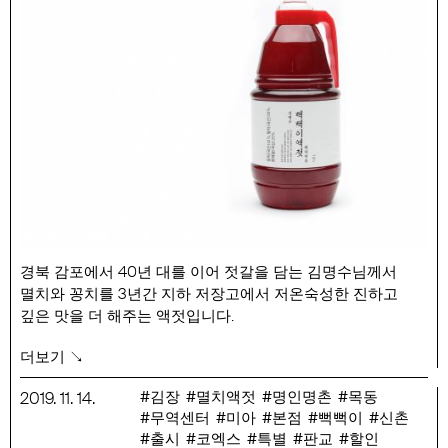
경북 감포에서 40년 대를 이어 젓갈을 담는 김명수님께서
멸치와 꽁치를 3년간 지하 저장고에서 저온숙성한 진하고
깊은 맛을 더 해주는 액젓입니다.
뻑뻑이 액젓은 영남지방과 해안가 지방에서 주로 김장용
더보기 ↘
액젓으로 많이 사용하고, 최근에는 많은 고기집에서도 뻑뻑이
액젓을 함께 내서 멜젓이라는 이름의 장으로 쓰기도 합니다.
김장
멸치액젓
명인명촌
목동
2019
.
11
.
14
.
무역센터
미아
본점
뻑뻑이
신촌
행사 기간 : 11/14(목) ~ 소진시까지 (김장시즌 300개 한정 상품)
출시
코엑스
특별
판교
할인
행사 기간 : 11/14 (목) ~ 11/30 (토)