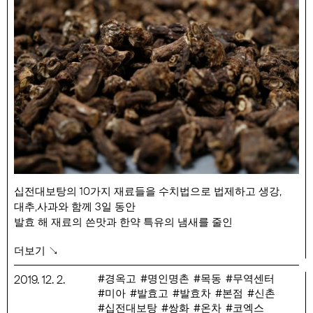
십전대보탕의 10가지 재료들을 수치법으로 법제하고 생강,
대추,사과와 함께 3일 동안
발효 해 재료의 쓴맛과 한약 특유의 냄새를 줄인
수제발효한차와
더보기 ↘
경옥고의 4가지 재료를 수치법으로 법제하고 배와 함께 3일
동안 발효 후
경옥고
명인명촌
목동
무역센터
2019
.
12
.
2
.
재료들을 모두 으깨 뭉근히 끓여 진액을 만든 수제발효고는
미아
발효고
발효차
본점
신촌
한방차를 좀 더 대중적으로 마실 수 있습니다.
십전대보탕
쌍화
온차
코엑스