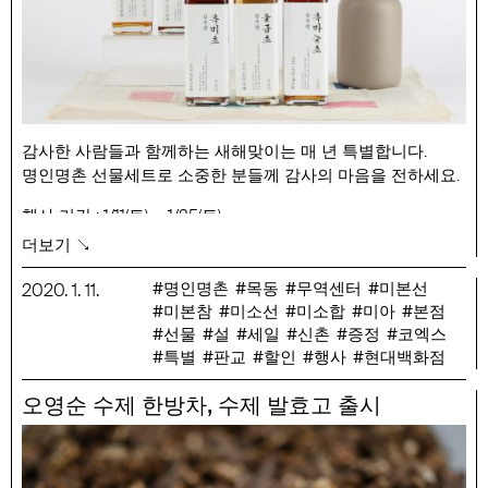
감사한 사람들과 함께하는 새해맞이는 매 년 특별합니다.
명인명촌 선물세트로 소중한 분들께 감사의 마음을 전하세요.
행사 기간 : 1/11(토) ~ 1/25(토)
행사 품목 : 명인명촌 선물세트
더보기 ↘
명인명촌
목동
무역센터
미본선
2020
.
1
.
11
.
미본참
미소선
미소합
미아
본점
선물
설
세일
신촌
증정
코엑스
특별
판교
할인
행사
현대백화점
,
오영순 수제 한방차
수제 발효고 출시