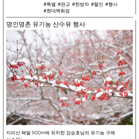
특별
판교
한방차
할인
행사
행사 기간 : 12/2(월)
현대백화점
행사 품목 : 오영순 발효한차 200ml 22,000원, 오영순
발효한차 200g 28,000원
명인명촌 유기농 산수유 행사
지리산 해발 500m에 위치한 강승호님의 유기농 구례