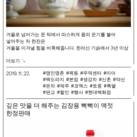
겨울로 넘어가는 문 턱에서 따스하게 몸의 온기를 불어
넣어주는 차 한잔은
겨울을 이겨낼 힘을 비축해줍니다. 한라산 기슭에서 3년 이상
자란 백도라지와
더보기 ↘
토종 생강 만을 약선의 비법에 따라 제조한 생강차는 온기를
전달하기에 충분합니다.
명인명촌
목동
무역센터
미아
2019
.
11
.
22
.
백도라지
본점
생강차
신촌
약선
행사 기간 : 11/22(금) ~ 12/1(일)
온차
제주
코엑스
토종
특별
행사 품목 : 이기승 백도라지 분말 70g, 백도라지 분말꿀
판교
할인
행사
현대백화점
200g, 이득자 약선생강차 200ml
깊은 맛을 더 해주는 김장용 뻑뻑이 액젓
한정판매