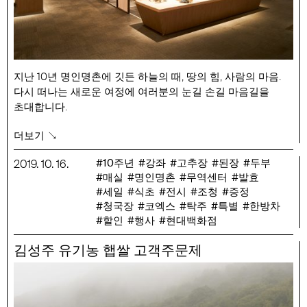
지난 10년 명인명촌에 깃든 하늘의 때, 땅의 힘, 사람의 마음.
다시 떠나는 새로운 여정에 여러분의 눈길 손길 마음길을
초대합니다.
행사 기간 : 10/16(수) ~ 10/20(일)
더보기 ↘
행사 장소 : 현대백화점 무역센터점 10층 문화홀
10주년
강좌
고추장
된장
두부
2019
.
10
.
16
.
장인과의 만남 세부일정
매실
명인명촌
무역센터
발효
10/16(수)
세일
식초
전시
조청
증정
2:00 전남 장흥 김영습
청국장
코엑스
탁주
특별
한방차
매화향 가득한 남고 매실로 만드는 매실 장아찌
할인
행사
현대백화점
4:00 전남 보성 오영순
김성주 유기농 햅쌀 고객주문제
발효 숙성 한방차의 제법과 이로움
10/17(목)
2:00 경북 울진 이원복
가마솥 불로 20시간 고아낸 조청의 깊이