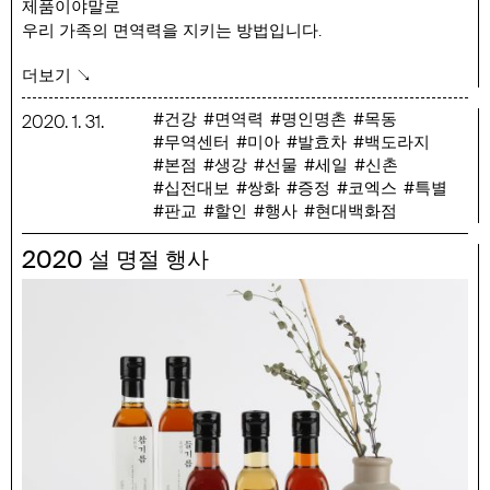
제품이야말로
우리 가족의 면역력을 지키는 방법입니다.
행사 기간 : 1/31(금) ~ 2/15(일)
더보기 ↘
행사 품목 : 이기승 백도라지분말 70g, 백도라지분말꿀 200g,
오영순 수제발효고 200g, 수제 발효한차 200ml, 이득자
건강
면역력
명인명촌
목동
2020
.
1
.
31
.
무역센터
미아
발효차
백도라지
약선생강차 200ml, 오영순 흑유자쌍화차 세트
본점
생강
선물
세일
신촌
십전대보
쌍화
증정
코엑스
특별
판교
할인
행사
현대백화점
2020
설 명절 행사