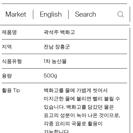
Market
English
Search
곽석주 백화고
전남 장흥군
1
차 농산물
500
g
백화고를 물에 가볍게 씻어서
미지근한 물에 불리면 빨리 불릴 수
.
있습니다
백화고를 담갔던 물은
,
표고의 성분이 녹아 나온 것이므로
각종 요리의 국물로 활용이
.
가능합니다