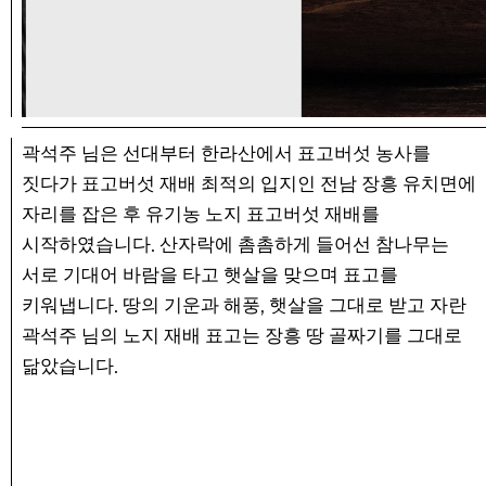
곽석주 님은 선대부터 한라산에서 표고버섯 농사를
짓다가 표고버섯 재배 최적의 입지인 전남 장흥 유치면에
자리를 잡은 후 유기농 노지 표고버섯 재배를
.
시작하였습니다
산자락에 촘촘하게 들어선 참나무는
서로 기대어 바람을 타고 햇살을 맞으며 표고를
.
,
키워냅니다
땅의 기운과 해풍
햇살을 그대로 받고 자란
곽석주 님의 노지 재배 표고는 장흥 땅 골짜기를 그대로
.
닮았습니다